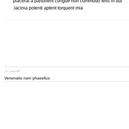
placerat a parturient congue non commodo felis in dui
lacinia potenti aptent torquent mia.
قدیمی تر
Venenatis nam phasellus