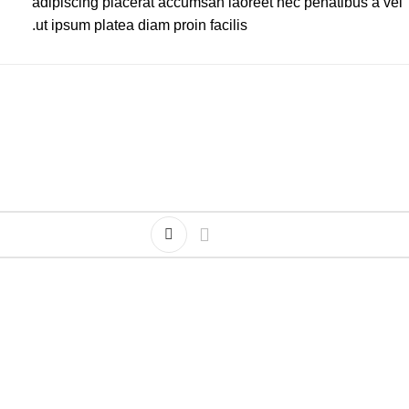
adipiscing placerat accumsan laoreet nec penatibus a vel
ut ipsum platea diam proin facilis.