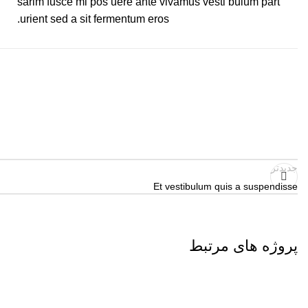
sarim fusce mi pos uere ante vivamus vesti bulum part
urient sed a sit fermentum eros.
جدیدتر
Et vestibulum quis a suspendisse
پروژه های مرتبط
Accessories